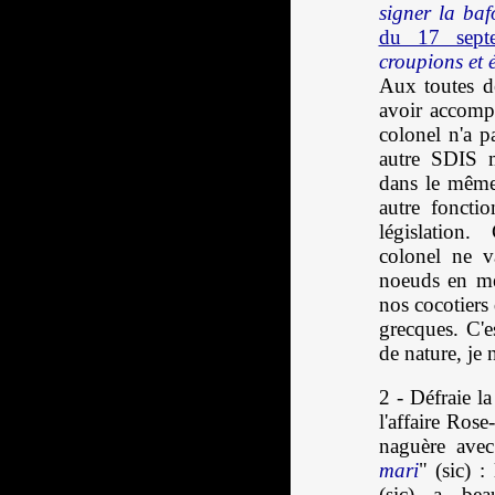
signer la baf
du 17 sept
croupions et 
Aux toutes de
avoir accompl
colonel n'a p
autre SDIS m
dans le mêm
autre foncti
législation.
colonel ne v
noeuds en mét
nos cocotiers 
grecques. C'e
de nature, je 
2 - Défraie l
l'affaire Ros
naguère avec
mari
" (sic) :
(sic) a bea