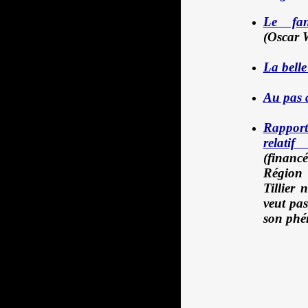
Le fan
(Oscar 
La belle
Au pas d
Rappor
relat
(financ
Région
Tillier 
veut pa
son phé