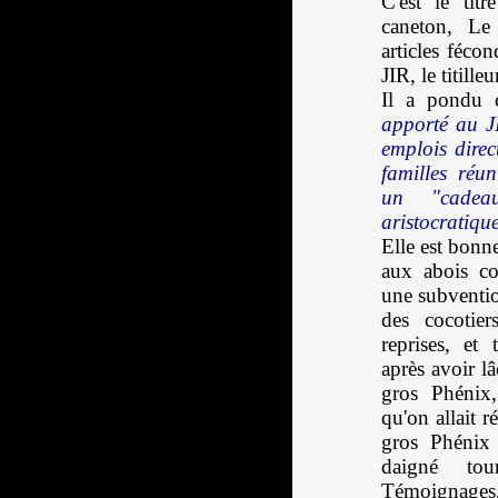
C'est le tit
caneton, Le
articles féco
JIR, le titille
Il a pondu 
apporté au JI
emplois direc
familles réun
un "cadea
aristocratiqu
Elle est bonne
aux abois c
une subventi
des cocotier
reprises, et
après avoir l
gros Phénix,
qu'on allait r
gros Phénix 
daigné to
Témoignages,