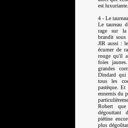
est luxuriante
4 - Le taureau
Le taureau 
rage sur la
brandit sous
JIR aussi : l
écumer de ra
rouge qu'il a
foies jaunes
grandes cor
Dindard qui 
tous les co
pastèque. Et 
ennemis du ph
particulière
Robert que
dégouttant 
piétine enco
plus dégoûtan