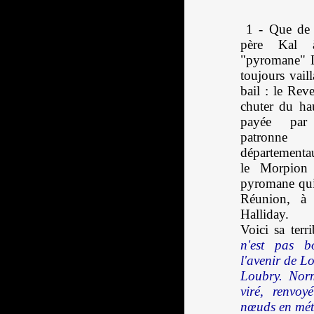
1 - Que de t
père Kal 
"pyromane" L
toujours vail
bail : le Reve
chuter du ha
payée par 
patronn
départementaux
le Morpion 
pyromane qui
Réunion, à
Halliday.
Voici sa terri
n'est pas b
l'avenir de L
Loubry. Norm
viré, renvoy
nœuds en métr