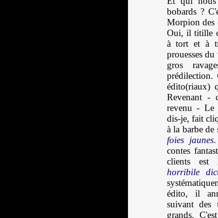
Et qui nous 
bobards ? C'e
Morpion des c
Oui, il titil
à tort et à 
prouesses du 
gros ravag
prédilection.
édito(riaux) q
Revenant - ca
revenu - Le 
dis-je, fait cl
à la barbe de 
foies jaunes
.
contes fanta
clients est 
horribile dic
systématique
édito, il a
suivant des 
grands. C'est