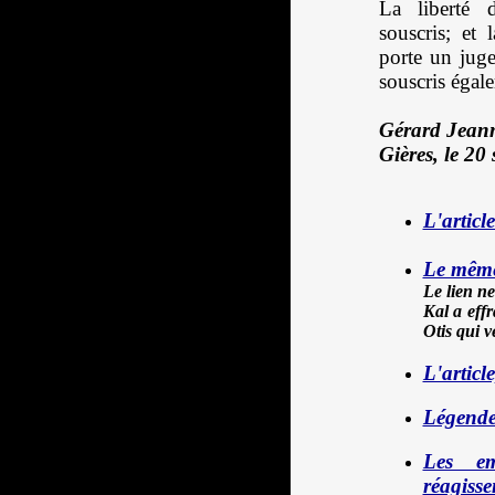
La liberté 
souscris; et 
porte un juge
souscris égal
Gérard Jean
Gières, le 20
L'articl
Le même
Le lien ne
Kal a effr
Otis qui v
L'article,
Légende
Les e
réagisse