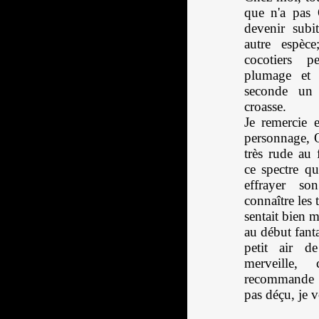
que n'a pas 
devenir subi
autre espèc
cocotiers 
plumage et 
seconde un 
croasse.
Je remercie 
personnage, O
très rude au 
ce spectre qu
effrayer s
connaître les t
sentait bien m
au début fanta
petit air d
merveille, 
recommande la
pas déçu, je v