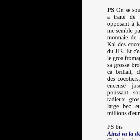
PS
On se souv
a traité de
opposant à l
me semble pas
monnaie de s
Kal des cocot
du JIR. Et c'e
le gros froma
sa grosse bros
ça brillait, 
des cocotiers
encensé jus
poussant so
radieux gros
large bec e
millions d'eur
PS bis
Ainsi va la d