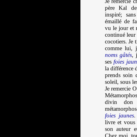
Je remercie c
père Kal de
inspiré; san
émaillé de fa
vu le jour et
continué leur
cocotiers. Je ti
comme lui, je
noms gâtés
, 
ses
foies jaun
la différence d
prends soin d
soleil, sous le
Je remercie O
Métamorphos
divin don
métamorphose
foies jaunes
.
livre et vou
son auteur e
Chez moi, to