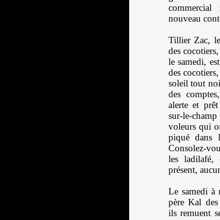
commercial 
nouveau conte
Tillier Zac, 
des cocotiers,
le samedi, es
des cocotiers
soleil tout no
des comptes
alerte et prê
sur-le-cham
voleurs qui o
piqué dans l
Consolez-vou
les ladilafé,
présent, auc
Le samedi à m
père Kal des 
ils remuent s