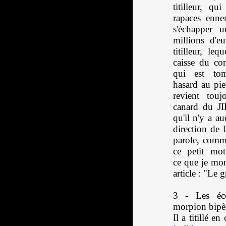
titilleur, qui
rapaces enne
s'échapper 
millions d'e
titilleur, le
caisse du con
qui est to
hasard au pi
revient tou
canard du JI
qu'il n'y a a
direction de 
parole, comm
ce petit mot
ce que je mon
article : "Le
3 - Les éco
morpion bipè
Il a titillé en