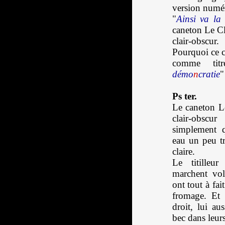
version numé
"
Ainsi va la
caneton Le Cl
clair-obscur.
Pourquoi ce c
comme tit
démo
n
cratie
"
Ps ter.
Le caneton Le
clair-obscu
simplement q
eau un peu tr
claire.
Le titilleu
marchent vol
ont tout à fai
fromage. Et 
droit, lui au
bec dans leur