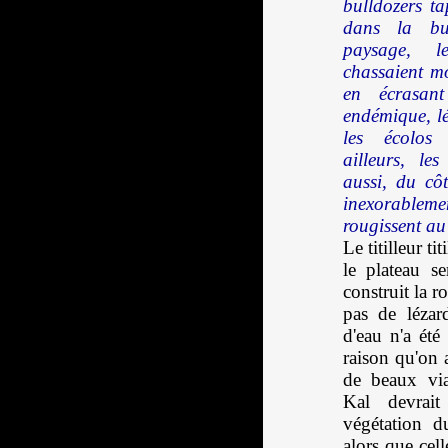
bulldozers t
dans la but
paysage, l
chassaient mo
en écrasan
endémique, lé
les écolos 
ailleurs, le
aussi, du cô
inexorable
rougissent au 
Le titilleur tit
le plateau s
construit la r
pas de lézar
d'eau n'a été
raison qu'on 
de beaux via
Kal devrait
végétation d
alors que cel