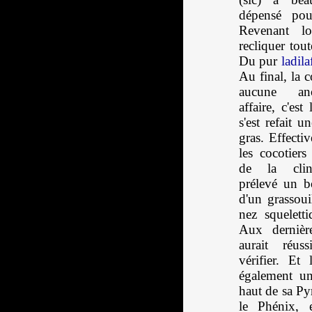
dépensé pou
Revenant lo
recliquer tout
Du pur
ladila
Au final, la 
aucune an
affaire, c'es
s'est refait u
gras. Effecti
les cocotiers
de la cli
prélevé un b
d'un grassoui
nez squelett
Aux dernière
aurait réu
vérifier. Et 
également un
haut de sa Py
le Phénix, 