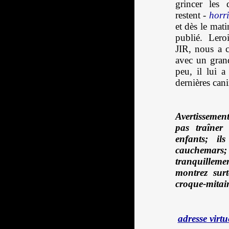
grincer les 
restent -
horri
et dès le mati
publié. Lero
JIR, nous a 
avec un grand
peu, il lui 
dernières can
Avertissemen
pas traîner
enfants; il
cauchemars
tranquillem
montrez sur
croque-mitai
adresse virt