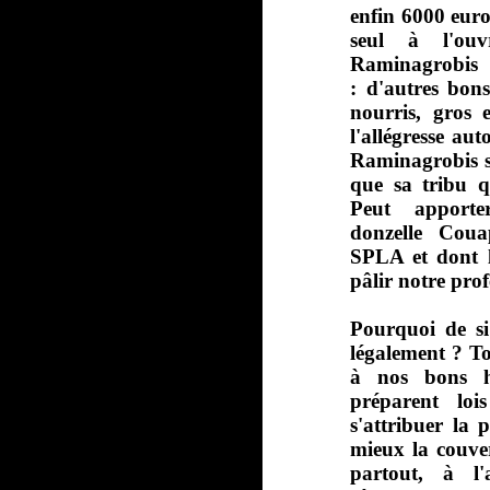
enfin 6000 euros
seul à l'ou
Raminagrobis
: d'autres bons
nourris, gros 
l'allégresse au
Raminagrobis se
que sa tribu q
Peut apporte
donzelle Coua
SPLA et dont la
pâlir notre pro
Pourquoi de si
légalement ? To
à nos bons ha
préparent loi
s'attribuer la 
mieux la couver
partout, à l'