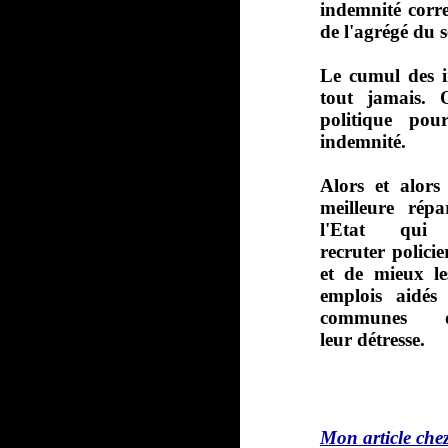
indemnité corre
de l'agrégé du 
Le cumul des i
tout jamais.
politique pou
indemnité.
Alors et alor
meilleure rép
l'Etat qui
recruter polici
et de mieux le
emplois aidés 
communes d
leur détresse.
Mon article che