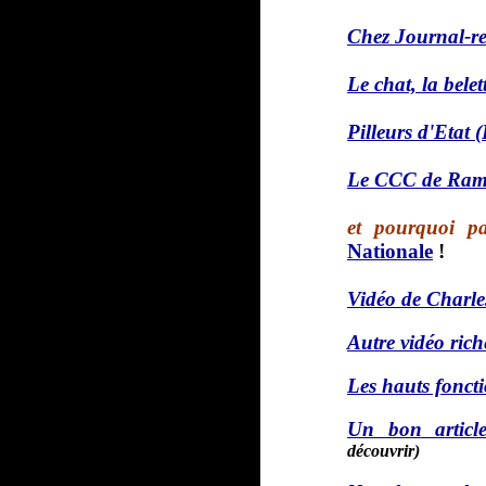
Chez Journal-r
Le chat, la belett
Pilleurs d'Etat 
Le CCC de Ram
et pourquoi p
Nationale
!
Vidéo de Charle
Autre vidéo ric
Les hauts foncti
Un bon articl
découvrir)