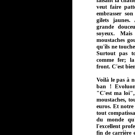
faisant la chatt
veut faire pat
embrasser son 
gilets jaunes
grande douce
soyeux. Mais
moustaches go
qu'ils ne touch
Surtout pas t
comme fer; la
front. C'est bie
Voilà le pas à 
ban ! Evoluons
"C'est ma loi", 
moustaches, tou
euros. Et notre
tout compatissa
du monde qu'
l'excellent pro
fin de carrière 