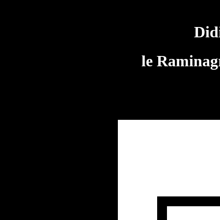
Did
le Raminagr