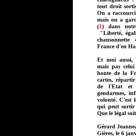
tout droit sorti
On a raccourci 
mais on a gard
(
1
) dans notr
"Liberté, égali
chansonnette
France d'en Hau
Et moi aussi, 
mais pas celui
honte de la Fra
cartes, répart
de l'Etat et 
gendarmes, inf
volonté. C'est
qui peut sortir
Que le légal soit
Gérard Jeanne
Gières, le 6 jan