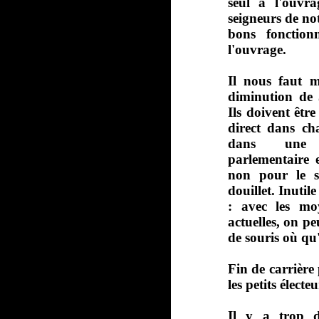
seul à l'ouvr
seigneurs de not
bons fonction
l'ouvrage.
Il nous faut m
diminution de 5
Ils doivent être
direct dans c
dans une c
parlementaire 
non pour le s
douillet. Inutil
: avec les mo
actuelles, on pe
de souris où qu'i
Fin de carrière 
les petits élect
Il y a trop d