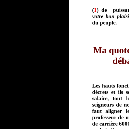
(
1
)
de puissan
votre bon plais
du peuple.
Ma quote
déba
Les hauts fonct
décrets et ils
salaire, tout 
seigneurs de no
faut aligner l
professeur de m
de carrière 600