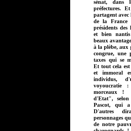
sénat, dans l
préfectures. E
partagent avec l
de la France 
présidents des 
et bien nanti
beaux avantages
à la plèbe, aux 
congrue, une p
taxes qui se m
Et tout cela est
et immoral es
individus, d
voyoucratie 
morceaux ! C
d'Etat", selon
Pascot, qui a
D'autres di
personnages que
de notre pauvr
charognards ! 